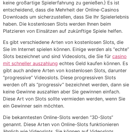
keine großartige Spielerfahrung zu genießen.} Es ist
entscheidend, dass die Mehrheit der Online-Casinos
Downloads um sicherzustellen, dass Sie Ihr Spielerlebnis
haben. Die kostenlosen Slots werden Ihnen beim
Platzieren von Einsätzen auf zukünftige Spiele helfen.
Es gibt verschiedene Arten von kostenlosen Slots, die
Sie im Internet spielen können. Einige werden als “echte”
Slots bezeichnet und sind Videoslots, die Sie für
casino
mit schneller auszahlung
echtes Geld kaufen können. Es
gibt auch andere Arten von kostenlosen Slots, darunter
“progressive” Videoslots. Diese progressiven Slots
werden oft als “progressiv” bezeichnet werden, dann sie
keine Gewinne auszahlen aber Sie gewinnen einfach.
Diese Art von Slots sollte vermieden werden, wenn Sie
ein Gewinner sein möchten.
Die bekanntesten Online-Slots werden “3D-Slots”
genannt. Diese Arten von Online-Slots funktionieren
ähnlich wie Videoslots. Sie können auf Videoslots