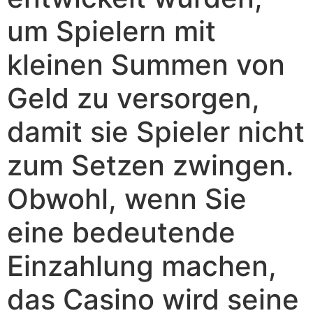
um Spielern mit
kleinen Summen von
Geld zu versorgen,
damit sie Spieler nicht
zum Setzen zwingen.
Obwohl, wenn Sie
eine bedeutende
Einzahlung machen,
das Casino wird seine