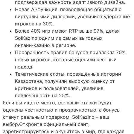
подтверждая важность адаптивного дизайна.
Новая AI‑функция, позволяющая общаться с
виртуальными дилерами, увеличила удержание
игроков на 30%.
Более 40% игр имеют RTP выше 97%, делая
SolKazino одним из самых выгодных
онлайн‑казино в регионе.
Прозрачность правил бонусов привлекла 70%
новых игроков, которые оценили честный
подход.
Тематические слоты, посвящённые истории
Казахстана, получили высокую оценку от
критиков и пользователей, увеличив
вовлечённость на 25%.
Если вы ищете место, где ваши ставки будут
оценены честностью и прозрачностью, а бонусы
станут реальным подарком, SolKazino – ваш
выбор.Откройте официальный сайт,
зарегистрируйтесь и окунитесь в мир, где каждая