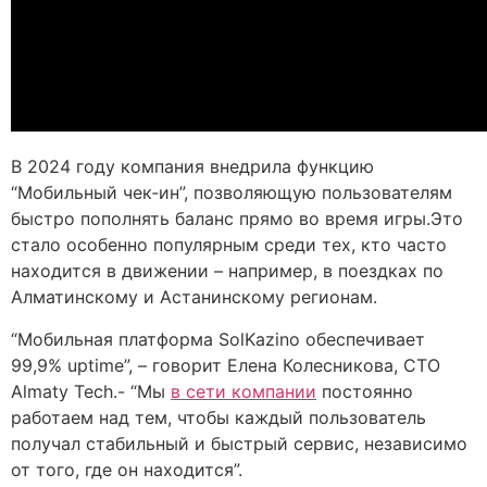
В 2024 году компания внедрила функцию
“Мобильный чек‑ин”, позволяющую пользователям
быстро пополнять баланс прямо во время игры.Это
стало особенно популярным среди тех, кто часто
находится в движении – например, в поездках по
Алматинскому и Астанинскому регионам.
“Мобильная платформа SolKazino обеспечивает
99,9% uptime”, – говорит Елена Колесникова, CTO
Almaty Tech.- “Мы
в сети компании
постоянно
работаем над тем, чтобы каждый пользователь
получал стабильный и быстрый сервис, независимо
от того, где он находится”.