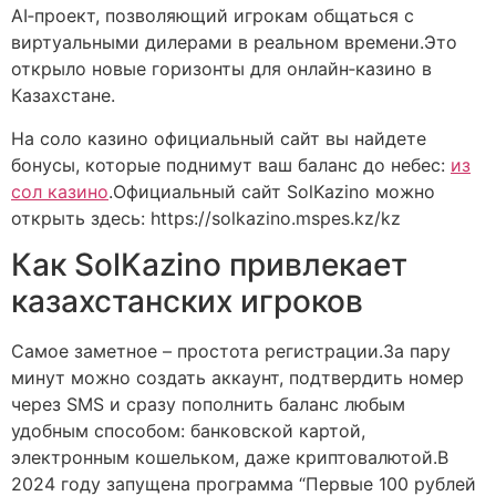
AI‑проект, позволяющий игрокам общаться с
виртуальными дилерами в реальном времени.Это
открыло новые горизонты для онлайн‑казино в
Казахстане.
На соло казино официальный сайт вы найдете
бонусы, которые поднимут ваш баланс до небес:
из
сол казино
.Официальный сайт SolKazino можно
открыть здесь: https://solkazino.mspes.kz/kz
Как SolKazino привлекает
казахстанских игроков
Самое заметное – простота регистрации.За пару
минут можно создать аккаунт, подтвердить номер
через SMS и сразу пополнить баланс любым
удобным способом: банковской картой,
электронным кошельком, даже криптовалютой.В
2024 году запущена программа “Первые 100 рублей