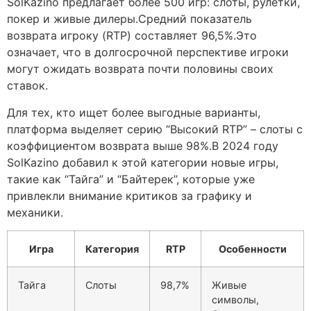
SolKazino предлагает более 500 игр: слоты, рулетки,
покер и живые дилеры.Средний показатель
возврата игроку (RTP) составляет 96,5%.Это
означает, что в долгосрочной перспективе игроки
могут ожидать возврата почти половины своих
ставок.
Для тех, кто ищет более выгодные варианты,
платформа выделяет серию “Высокий RTP” – слоты с
коэффициентом возврата выше 98%.В 2024 году
SolKazino добавил к этой категории новые игры,
такие как “Тайга” и “Байтерек”, которые уже
привлекли внимание критиков за графику и
механики.
Игра
Категория
RTP
Особенности
Тайга
Слоты
98,7%
Живые
символы,