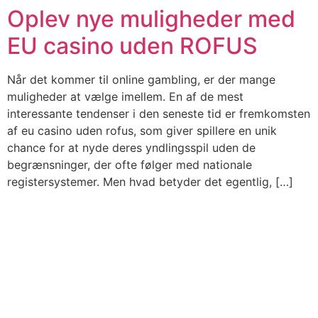
Oplev nye muligheder med
Ir
al
EU casino uden ROFUS
contenido
Når det kommer til online gambling, er der mange
muligheder at vælge imellem. En af de mest
interessante tendenser i den seneste tid er fremkomsten
af eu casino uden rofus, som giver spillere en unik
chance for at nyde deres yndlingsspil uden de
begrænsninger, der ofte følger med nationale
registersystemer. Men hvad betyder det egentlig, […]