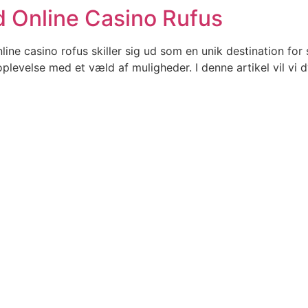
 Online Casino Rufus
line casino rofus skiller sig ud som en unik destination for
plevelse med et væld af muligheder. I denne artikel vil vi 