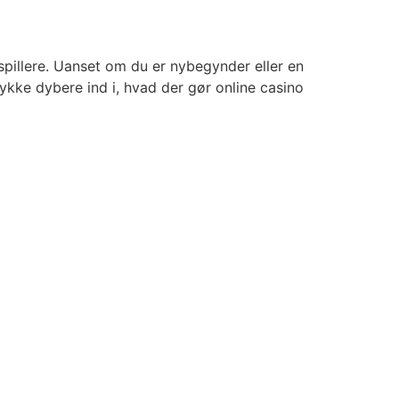
 spillere. Uanset om du er nybegynder eller en
dykke dybere ind i, hvad der gør online casino