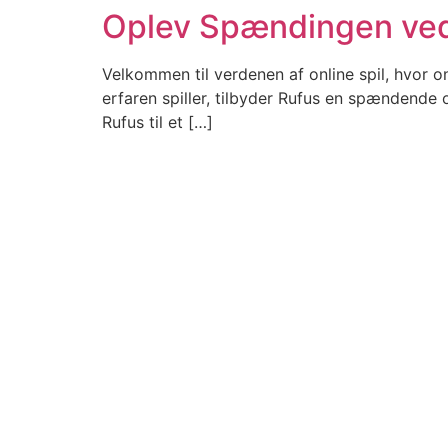
Oplev Spændingen ved
Ir
al
contenido
Velkommen til verdenen af online spil, hvor on
erfaren spiller, tilbyder Rufus en spændende o
Rufus til et […]