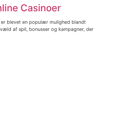
line Casinoer
r er blevet en populær mulighed blandt
t væld af spil, bonusser og kampagner, der