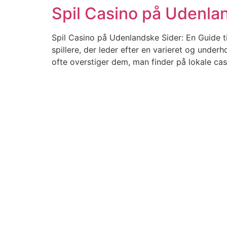
Spil Casino på Udenla
Ir
al
contenido
Spil Casino på Udenlandske Sider: En Guide ti
spillere, der leder efter en varieret og unde
ofte overstiger dem, man finder på lokale casi