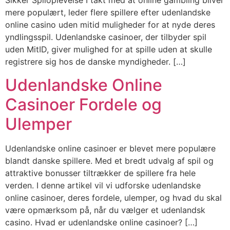
Sikker Spiloplevelse I takt med at online gambling bliver
mere populært, leder flere spillere efter udenlandske
online casino uden mitid muligheder for at nyde deres
yndlingsspil. Udenlandske casinoer, der tilbyder spil
uden MitID, giver mulighed for at spille uden at skulle
registrere sig hos de danske myndigheder. […]
Udenlandske Online
Casinoer Fordele og
Ulemper
Udenlandske online casinoer er blevet mere populære
blandt danske spillere. Med et bredt udvalg af spil og
attraktive bonusser tiltrækker de spillere fra hele
verden. I denne artikel vil vi udforske udenlandske
online casinoer, deres fordele, ulemper, og hvad du skal
være opmærksom på, når du vælger et udenlandsk
casino. Hvad er udenlandske online casinoer? […]