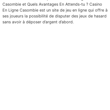
Casombie et Quels Avantages En Attends-tu ? Casino
En Ligne Casombie est un site de jeu en ligne qui offre à
ses joueurs la possibilité de disputer des jeux de hasard
sans avoir à déposer d’argent d’abord.