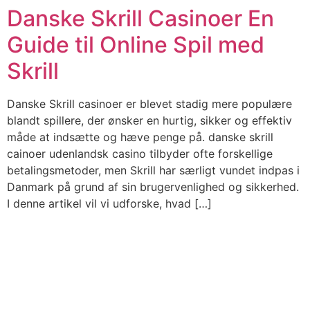
Danske Skrill Casinoer En
Ir
al
Guide til Online Spil med
contenido
Skrill
Danske Skrill casinoer er blevet stadig mere populære
blandt spillere, der ønsker en hurtig, sikker og effektiv
måde at indsætte og hæve penge på. danske skrill
cainoer udenlandsk casino tilbyder ofte forskellige
betalingsmetoder, men Skrill har særligt vundet indpas i
Danmark på grund af sin brugervenlighed og sikkerhed.
I denne artikel vil vi udforske, hvad […]