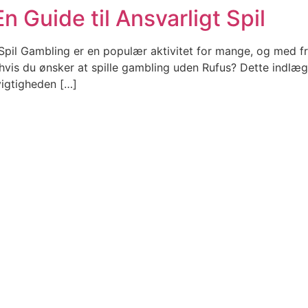
 Guide til Ansvarligt Spil
 Spil Gambling er en populær aktivitet for mange, og med f
hvis du ønsker at spille gambling uden Rufus? Dette indlæg
igtigheden […]