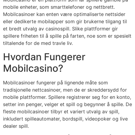
mobile enheter, som smarttelefoner og nettbrett.
Mobilcasinoer kan enten være optimaliserte nettsider
eller dedikerte mobilapper som gir brukerne tilgang til
et bredt utvalg av casinospill. Slike plattformer gir
spillere friheten til å spille på farten, noe som er spesielt
tiltalende for de med travle liv.
Hvordan Fungerer
Mobilcasino?
Mobilcasinoer fungerer på lignende måte som
tradisjonelle nettcasinoer, men de er skreddersydd for
mobile plattformer. Spillere registrerer seg for en konto,
setter inn penger, velger et spill og begynner å spille. De
fleste mobilcasinoer tilbyr et variert utvalg av spill,
inkludert spilleautomater, bordspill, videopoker og live
dealer spill.