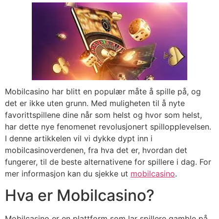
Ir
al
contenido
Mobilcasino har blitt en populær måte å spille på, og
det er ikke uten grunn. Med muligheten til å nyte
favorittspillene dine når som helst og hvor som helst,
har dette nye fenomenet revolusjonert spillopplevelsen.
I denne artikkelen vil vi dykke dypt inn i
mobilcasinoverdenen, fra hva det er, hvordan det
fungerer, til de beste alternativene for spillere i dag. For
mer informasjon kan du sjekke ut
mobilcasino
.
Hva er Mobilcasino?
Mobilcasino er en plattform som lar spillere gamble på