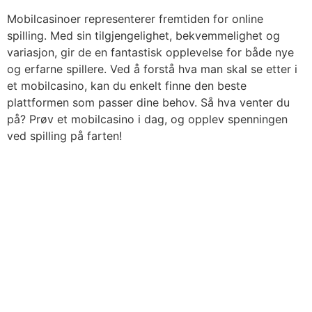
Mobilcasinoer representerer fremtiden for online
spilling. Med sin tilgjengelighet, bekvemmelighet og
variasjon, gir de en fantastisk opplevelse for både nye
og erfarne spillere. Ved å forstå hva man skal se etter i
et mobilcasino, kan du enkelt finne den beste
plattformen som passer dine behov. Så hva venter du
på? Prøv et mobilcasino i dag, og opplev spenningen
ved spilling på farten!