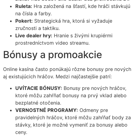
Ruleta:
Hra založená na šťastí, kde hráči stávkujú
na čísla a farby.
Pokert:
Strategická hra, ktorá si vyžaduje
zručnosti a taktiku.
Live dealer hry:
Hranie s živými krupiérmi
prostredníctvom video streamu.
Bónusy a promoakcie
Online kasína často ponúkajú rôzne bonusy pre nových
aj existujúcich hráčov. Medzi najčastejšie patrí:
UVÍTACIE BÓNUSY:
Bonusy pre nových hráčov,
ktoré môžu zahŕňať bonusy na prvý vklad alebo
bezplatné otočenia.
VERNOSTNÉ PROGRAMY:
Odmeny pre
pravidelných hráčov, ktoré môžu zahŕňať body za
stávky, ktoré je možné vymeniť za bonusy alebo
ceny.