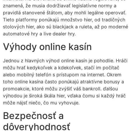
znamená, že musia dodržiavať legislatívne normy a
pravidlá stanovené štátom, aby mohli legálne operovať.
Tieto platformy ponúkajú množstvo hier, od tradičných
stolových hier, ako sú blackjack a ruleta, až po moderné
automatové hry a live dealer hry.
Výhody online kasín
Jednou z hlavných výhod online kasín je pohodlie. Hráči
môžu hrať kedykoľvek a kdekoľvek, stačí im počítač
alebo mobilný telefón s prístupom na internet. Okrem
toho online kasína často ponúkajú atraktívne bonusy a
promoakcie, ktoré môžu zvýšiť váš bankroll. ďalšou
výhodou je široká škála hier, vďaka čomu si každý hráč
môže nájsť niečo, čo mu vyhovuje.
Bezpečnosť a
dôveryhodnosť