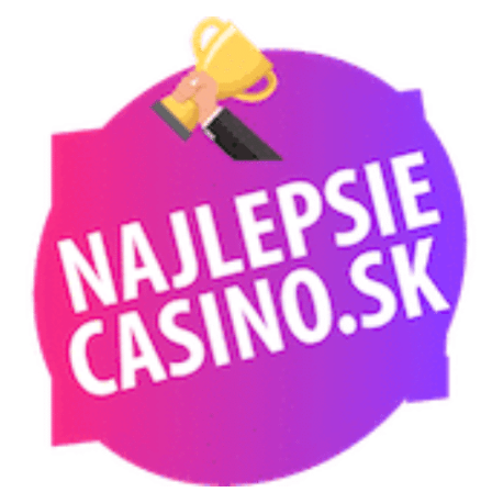
Ir
al
contenido