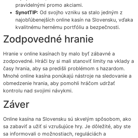
pravidelnými promo akciami.
SynotTIP:
Od svojho vzniku sa stalo jedným z
najobľúbenejších online kasín na Slovensku, vďaka
kvalitnému hernému portfóliu a bezpečnosti.
Zodpovedné hranie
Hranie v online kasínach by malo byť zábavné a
zodpovedné. Hráči by si mali stanoviť limity na vklady a
časy hrania, aby sa predišli problémom s hazardom.
Mnohé online kasína ponúkajú nástroje na sledovanie a
obmedzenie hrania, aby pomohli hráčom udržať
kontrolu nad svojimi návykmi.
Záver
Online kasína na Slovensku sú skvelým spôsobom, ako
sa zabaviť a užiť si vzrušujúce hry. Je dôležité, aby ste
sa informovali o možnostiach, reguláciách a