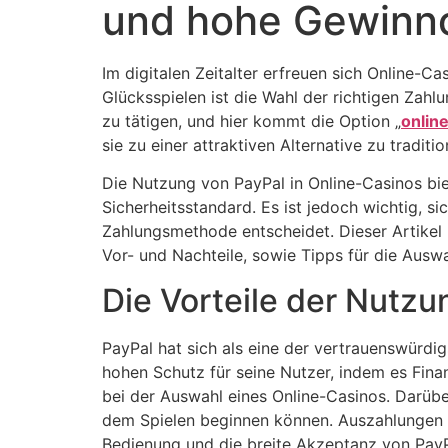
und hohe Gewinn
Im digitalen Zeitalter erfreuen sich Online-C
Glücksspielen ist die Wahl der richtigen Zah
zu tätigen, und hier kommt die Option „
onlin
sie zu einer attraktiven Alternative zu tradi
Die Nutzung von PayPal in Online-Casinos bie
Sicherheitsstandard. Es ist jedoch wichtig, s
Zahlungsmethode entscheidet. Dieser Artikel 
Vor- und Nachteile, sowie Tipps für die Auswa
Die Vorteile der Nutzu
PayPal hat sich als eine der vertrauenswürdi
hohen Schutz für seine Nutzer, indem es Finan
bei der Auswahl eines Online-Casinos. Darübe
dem Spielen beginnen können. Auszahlungen we
Bedienung und die breite Akzeptanz von PayP