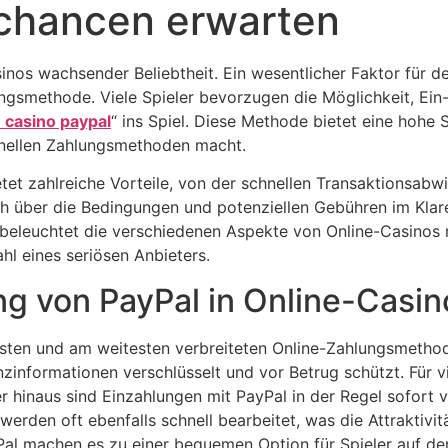
chancen erwarten
asinos wachsender Beliebtheit. Ein wesentlicher Faktor für d
lungsmethode. Viele Spieler bevorzugen die Möglichkeit, Ei
e casino paypal
“ ins Spiel. Diese Methode bietet eine hohe
tionellen Zahlungsmethoden macht.
tet zahlreiche Vorteile, von der schnellen Transaktionsabw
ich über die Bedingungen und potenziellen Gebühren im Klar
beleuchtet die verschiedenen Aspekte von Online-Casinos mit
hl eines seriösen Anbieters.
ng von PayPal in Online-Casin
gsten und am weitesten verbreiteten Online-Zahlungsmethod
zinformationen verschlüsselt und vor Betrug schützt. Für vie
r hinaus sind Einzahlungen mit PayPal in der Regel sofort 
rden oft ebenfalls schnell bearbeitet, was die Attraktivit
al machen es zu einer bequemen Option für Spieler auf de