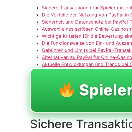
Ir
Sichere Transaktionen für Spieler mit 
al
Die Vorteile der Nutzung von PayPal in 
contenido
Sicherheit und Datenschutz bei PayPal-
Auswahl eines seriösen Online-Casinos 
Wichtige Kriterien für die Bewertung ei
Die Funktionsweise von Ein- und Auszah
Gebühren und Limits bei PayPal-Transak
Alternativen zu PayPal für Online-Casin
Aktuelle Entwicklungen und Trends bei 
Spiele
Sichere Transaktio