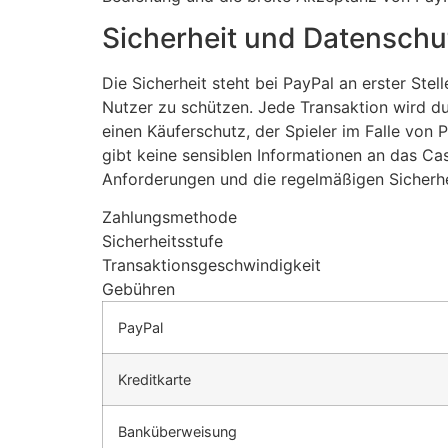
Sicherheit und Datenschu
Die Sicherheit steht bei PayPal an erster St
Nutzer zu schützen. Jede Transaktion wird d
einen Käuferschutz, der Spieler im Falle von
gibt keine sensiblen Informationen an das Cas
Anforderungen und die regelmäßigen Sicherhe
Zahlungsmethode
Sicherheitsstufe
Transaktionsgeschwindigkeit
Gebühren
PayPal
Kreditkarte
Banküberweisung