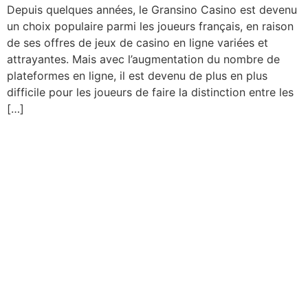
Depuis quelques années, le Gransino Casino est devenu
un choix populaire parmi les joueurs français, en raison
de ses offres de jeux de casino en ligne variées et
attrayantes. Mais avec l’augmentation du nombre de
plateformes en ligne, il est devenu de plus en plus
difficile pour les joueurs de faire la distinction entre les
[…]