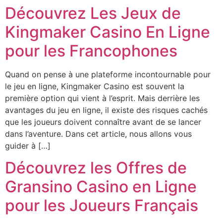
Découvrez Les Jeux de
Ir
al
Kingmaker Casino En Ligne
contenido
pour les Francophones
Quand on pense à une plateforme incontournable pour
le jeu en ligne, Kingmaker Casino est souvent la
première option qui vient à l’esprit. Mais derrière les
avantages du jeu en ligne, il existe des risques cachés
que les joueurs doivent connaître avant de se lancer
dans l’aventure. Dans cet article, nous allons vous
guider à […]
Découvrez les Offres de
Gransino Casino en Ligne
pour les Joueurs Français