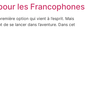
pour les Francophones
mière option qui vient à l’esprit. Mais
nt de se lancer dans l’aventure. Dans cet